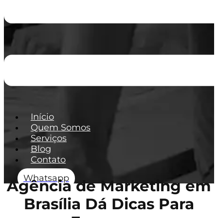
Início
Quem Somos
Serviços
Blog
Contato
Whatsapp
Agência de Marketing em
Brasília Dá Dicas Para