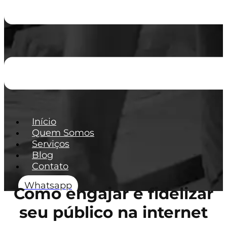
Início
Quem Somos
Serviços
Blog
Contato
Whatsapp
Como engajar e fidelizar
seu público na internet