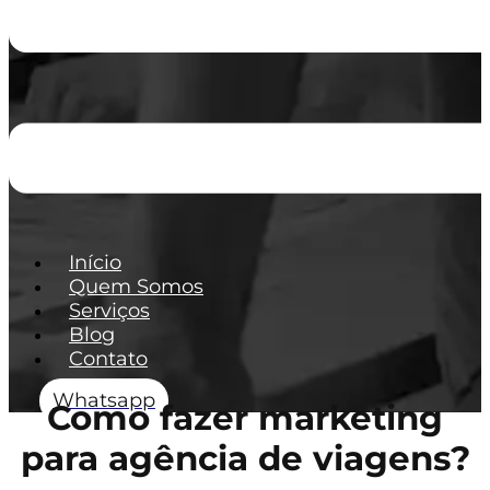
Início
Quem Somos
Serviços
Blog
Contato
Whatsapp
Como fazer marketing
para agência de viagens?