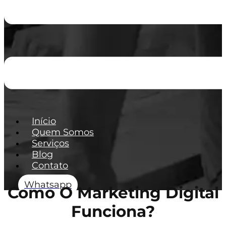
Início
Quem Somos
Serviços
Blog
Contato
Whatsapp
Como O Marketing Digital
Funciona?