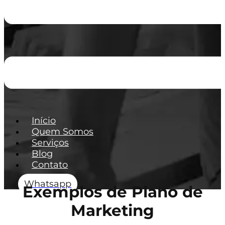
Início
Quem Somos
Serviços
Blog
Contato
Whatsapp
Exemplos de Plano de
Marketing