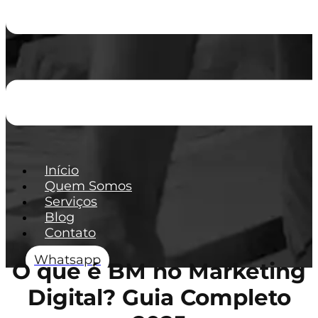
Início
Quem Somos
Serviços
Blog
Contato
Whatsapp
O que é BM no Marketing
Digital? Guia Completo