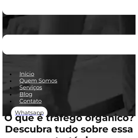
Início
Quem Somos
Serviços
Blog
Contato
Whatsapp
O que é tráfego orgânico?
Descubra tudo sobre essa