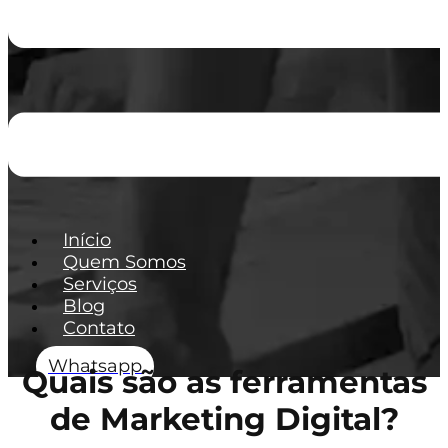
Início
Quem Somos
Serviços
Blog
Contato
Whatsapp
Quais são as ferramentas
de Marketing Digital?