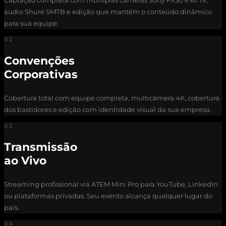
Captação completa com múltiplas câmeras Sony FX30 e A7 IV,
áudio Shure SM7B e edição que mantém o conteúdo dinâmico
para sua equipe.
02
Convenções
Corporativas
Cobertura total com equipe completa, multicâmera 4K, cobertura
dos bastidores e edição com identidade visual da sua empresa.
03
Transmissão
ao Vivo
Streaming profissional via ATEM Mini Pro para YouTube, LinkedIn
ou plataformas privadas. Seu evento alcança qualquer lugar do
país.
04