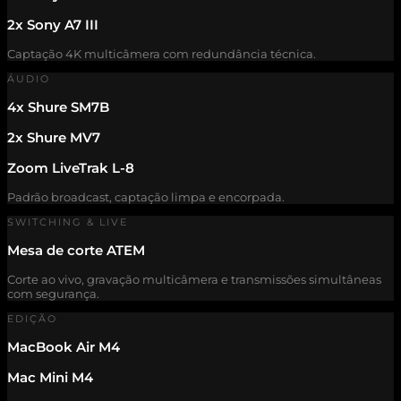
2x Sony A7 III
Captação 4K multicâmera com redundância técnica.
ÁUDIO
4x Shure SM7B
2x Shure MV7
Zoom LiveTrak L-8
Padrão broadcast, captação limpa e encorpada.
SWITCHING & LIVE
Mesa de corte ATEM
Corte ao vivo, gravação multicâmera e transmissões simultâneas
com segurança.
EDIÇÃO
MacBook Air M4
Mac Mini M4