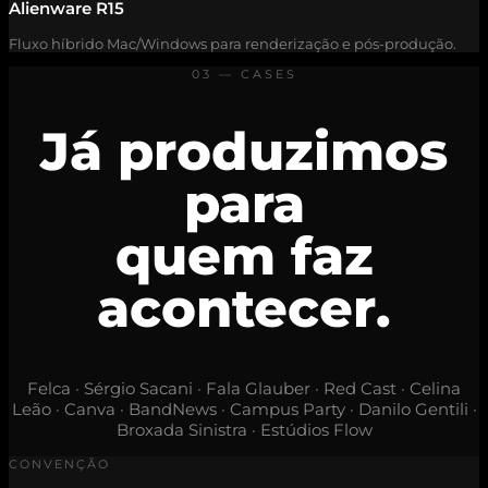
Alienware R15
Fluxo híbrido Mac/Windows para renderização e pós-produção.
03 — CASES
Já produzimos
para
quem faz
acontecer.
Felca · Sérgio Sacani · Fala Glauber · Red Cast · Celina
Leão · Canva · BandNews · Campus Party · Danilo Gentili ·
Broxada Sinistra · Estúdios Flow
CONVENÇÃO