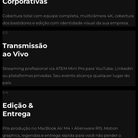
Corporativas
Cobertura total com equipe completa, multicâmera 4K, cobertura
dos bastidores e edição com identidade visual da sua empresa.
03
Transmissão
ao Vivo
Streaming profissional via ATEM Mini Pro para YouTube, LinkedIn
ou plataformas privadas. Seu evento alcança qualquer lugar do
país.
04
Edição &
Entrega
Pós-produção no MacBook Air M4 + Alienware R15. Motion
graphics, legendas e entrega rápida para você não perder o