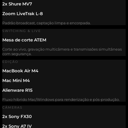
2x Shure MV7
Zoom LiveTrak L-8
Padrão broadcast, captação limpa e encorpada.
SWITCHING & LIVE
Mesa de corte ATEM
Corte ao vivo, gravação multicâmera e transmissões simultâneas
com segurança.
EDIÇÃO
MacBook Air M4
Mac Mini M4
Alienware R15
Fluxo híbrido Mac/Windows para renderização e pós-produção.
CÂMERAS
2x Sony FX30
2x Sony A7 IV