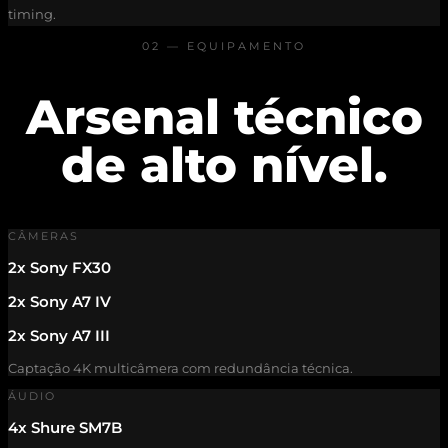
timing.
02 — EQUIPAMENTO
Arsenal técnico
de alto nível.
CÂMERAS
2x Sony FX30
2x Sony A7 IV
2x Sony A7 III
Captação 4K multicâmera com redundância técnica.
ÁUDIO
4x Shure SM7B