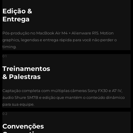
Edição &
Entrega
Pós-produção no MacBook Air M4 + Alienware R15. Motion
graphics, legendas e entrega rápida para você não perder o
timing.
01
Treinamentos
& Palestras
Captação completa com múltiplas câmeras Sony FX30 e A7 IV,
áudio Shure SM7B e edição que mantém o conteúdo dinâmico
para sua equipe.
02
Convenções