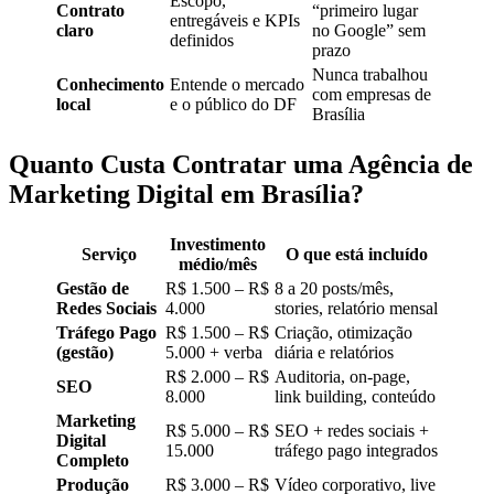
Escopo,
Contrato
“primeiro lugar
entregáveis e KPIs
claro
no Google” sem
definidos
prazo
Nunca trabalhou
Conhecimento
Entende o mercado
com empresas de
local
e o público do DF
Brasília
Quanto Custa Contratar uma Agência de
Marketing Digital em Brasília?
Investimento
Serviço
O que está incluído
médio/mês
Gestão de
R$ 1.500 – R$
8 a 20 posts/mês,
Redes Sociais
4.000
stories, relatório mensal
Tráfego Pago
R$ 1.500 – R$
Criação, otimização
(gestão)
5.000 + verba
diária e relatórios
R$ 2.000 – R$
Auditoria, on-page,
SEO
8.000
link building, conteúdo
Marketing
R$ 5.000 – R$
SEO + redes sociais +
Digital
15.000
tráfego pago integrados
Completo
Produção
R$ 3.000 – R$
Vídeo corporativo, live